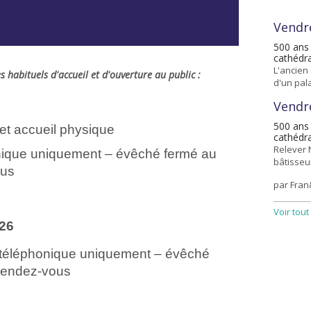
Vendr
500 ans 
cathédra
L'ancien
es habituels d'accueil et d'ouverture au public :
d'un pala
Vendr
500 ans 
 et accueil physique
cathédra
Relever 
onique uniquement – évêché fermé au
bâtisseu
ous
par Fran&
Voir tout
026
il téléphonique uniquement – évêché
 rendez-vous