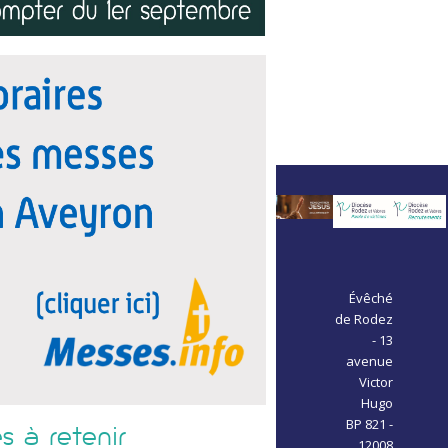
Évêché
de Rodez
- 13
avenue
Victor
Hugo
BP 821 -
s à retenir
12008