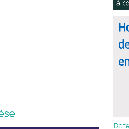
èse
Date