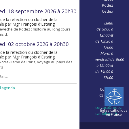
Rodez
edi 18 septembre 2026 à 20h30
Cedex
de la réfection du clocher de la
Lundi
le par Mgr François d'Estaing
de 9h00 à
 évêché de Rodez : histoire au long cours
is d...
12h00 et
de 15h30 à
edi 02 octobre 2026 à 20h30
17h00
de la réfection du clocher de la
Mardi à
le par Mgr François d'Estaing
vendredi de 9h00
Notre-Dame de Paris, voyage au pays des
à 12h00 et
rs
de 14h00 à
cc...
17h00
 l’agenda
Contact
: 05 65 68
06 28
contact@rodez-
Église catholique
catholique.fr
en France