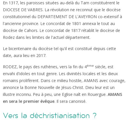
Historique
En 1317, les paroisses situées au-delà du Tarn constituèrent le
Prier et célébrer
DIOCESE DE VABRES. La révolution ne reconnut que le diocèse
ORGANISATION
constitutionnel du DEPARTEMENT DE L'AVEYRON co-extensif à
Curie et conseils
LES SACREMENTS
l'ancienne province. Le concordat de 1801 annexa le tout au
Annoncer
Communautés religieuses
Le baptême
diocèse de Cahors. Le concordat de 1817 rétablit le diocèse de
Denier de l'Eglise
La confirmation
Rodez dans les limites de l'actuel département.
Catéchèse
Le mariage
RECRUTEMENTS
Mouvements & associations
Le bicentenaire du diocèse tel qu'il est constitué depuis cette
Service diocésain de la pastorale de la santé
Le pardon
MAISON DIOCÉSAINE SAINT-PIERRE
date, aura lieu en 2017.
Le sacrement des malades
Aumônerie des hôpitaux
Formation permanente
L'eucharistie
éme
RODEZ, le pays des ruthènes, vers la fin du 4
siècle, est
Catéchuménat
L'ordination
envahi d'idoles en tout genre. Les divinités locales et les dieux
Pastorale des migrants
romains prolifèrent. Dans ce milieu hostile, AMANS avec courage,
Service diocésain de la pastorale des adolescents
annonce la Bonne Nouvelle de Jésus-Christ. Dieu leur est un
PASTORALE LITURGIQUE ET SACRAMENTELLE
Service diocésain de la pastorale des Jeunes (18-35 ans)
illustre inconnu. Peu à peu, une Eglise naît en Rouergue.
AMANS
Art Sacré
en sera le premier évêque
Pèlerinages diocésains
. Il sera canonisé.
Musique sacrée
Service diocésain des vocations
Fleurir en liturgie
Vers la déchristianisation ?
Service diocésain de la pastorale familiale