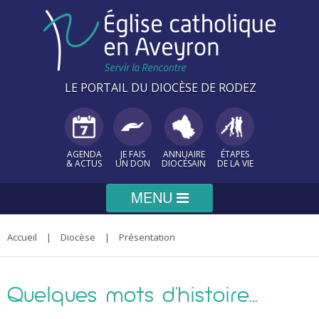
Panneau de gestion des cookies
LE PORTAIL DU DIOCÈSE DE RODEZ
AGENDA
JE FAIS
ANNUAIRE
ÉTAPES
& ACTUS
UN DON
DIOCÉSAIN
DE LA VIE
Diocèse
Accueil
|
Diocèse
|
Présentation
Vous
êtes
PRÉSENTATION
Paroisses
Quelques mots d'histoire...
Évêque
ici
Agenda de l'évêque