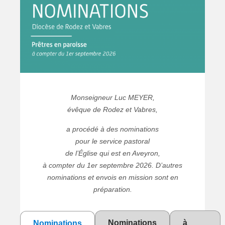
ici
Agenda de l'évêque
Historique
Prier et célébrer
ORGANISATION
Curie et conseils
LES SACREMENTS
Communautés religieuses
Annoncer
Le baptême
Denier de l'Eglise
La confirmation
Catéchèse
Le mariage
RECRUTEMENTS
Monseigneur Luc MEYER,
Mouvements & associations
Service diocésain de la pastorale de la santé
Le pardon
évêque de Rodez et Vabres,
MAISON DIOCÉSAINE SAINT-PIERRE
Le sacrement des malades
Aumônerie des hôpitaux
Formation permanente
a procédé à des nominations
L'eucharistie
Catéchuménat
pour le service pastoral
L'ordination
Pastorale des migrants
de l’Église qui est en Aveyron,
à compter du 1er septembre 2026. D’autres
Service diocésain de la pastorale des
adolescents
nominations et envois en mission sont en
PASTORALE LITURGIQUE ET SACRAMENTELLE
Service diocésain de la pastorale des Jeunes
préparation.
Art Sacré
(18-35 ans)
Musique sacrée
Pèlerinages diocésains
Fleurir en liturgie
Nominations
à
Nominations
Service diocésain des vocations