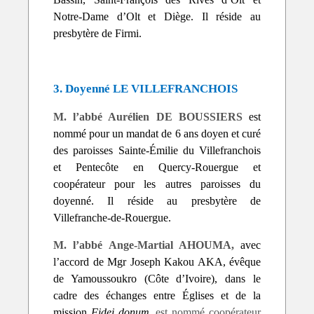
Notre-Dame d’Olt et Diège. Il réside au
presbytère de Firmi.
3. Doyenné LE VILLEFRANCHOIS
M. l’abbé Aurélien DE BOUSSIERS
est
nommé pour un mandat de 6 ans doyen et curé
des paroisses Sainte-Émilie du Villefranchois
et Pentecôte en Quercy-Rouergue et
coopérateur pour les autres paroisses du
doyenné. Il réside au presbytère de
Villefranche-de-Rouergue.
M. l’abbé Ange-Martial AHOUMA,
avec
l’accord de Mgr Joseph Kakou AKA, évêque
de Yamoussoukro (Côte d’Ivoire), dans le
cadre des échanges entre Églises et de la
mission
Fidei donum
,
est nommé coopérateur