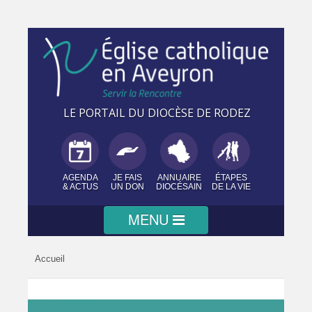
Panneau de gestion des cookies
LE PORTAIL DU DIOCÈSE DE RODEZ
AGENDA
JE FAIS
ANNUAIRE
ÉTAPES
& ACTUS
UN DON
DIOCÉSAIN
DE LA VIE
Diocèse
Accueil
Vous
êtes
PRÉSENTATION
Paroisses
Évêque