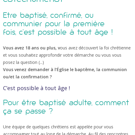
Historique
Prier et célébrer
Etre baptisé, confirmé, ou
ORGANISATION
Curie et conseils
communier pour la première
LES SACREMENTS
Annoncer
Communautés religieuses
fois, c’est pos­sible à tout âge !
Le baptême
Denier de l'Eglise
La confirmation
Catéchèse
Le mariage
RECRUTEMENTS
Vous avez 18 ans ou plus, v
ous avez découvert la foi chrétienne
Mouvements & associations
Service diocésain de la pastorale de la santé
Le pardon
et vous souhaitez approfondir votre démarche ou vous vous
MAISON DIOCÉSAINE SAINT-PIERRE
Le sacrement des malades
Aumônerie des hôpitaux
posez la question (...)
Formation permanente
L'eucharistie
Vous venez demander à l’Église le baptême, la communion
Catéchuménat
L'ordination
ou/et la confirmation ?
Pastorale des migrants
C’est pos­sible à tout âge !
Service diocésain de la pastorale des adolescents
PASTORALE LITURGIQUE ET SACRAMENTELLE
Service diocésain de la pastorale des Jeunes (18-35 ans)
Pour être baptisé adulte, comment
Art Sacré
Pèlerinages diocésains
ça se passe ?
Musique sacrée
Service diocésain des vocations
Fleurir en liturgie
Service diocésain de la pastorale familiale
Une équipe de quelques chrétiens est appelée pour vous
accompagner tout au long de la démarche. Au fil des rencontres,