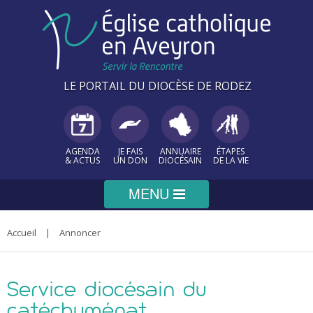
Panneau de gestion des cookies
LE PORTAIL DU DIOCÈSE DE RODEZ
AGENDA
JE FAIS
ANNUAIRE
ÉTAPES
& ACTUS
UN DON
DIOCÉSAIN
DE LA VIE
Diocèse
Accueil
|
Annoncer
Vous
êtes
PRÉSENTATION
Paroisses
Service diocésain du
Évêque
ici
Agenda de l'évêque
catéchuménat