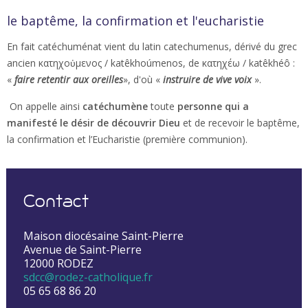
le baptême, la confirmation et l'eucharistie
En fait catéchuménat vient du latin catechumenus, dérivé du grec
ancien κατηχοὐμενος / katêkhoúmenos, de κατηχέω / katêkhéô :
«
faire retentir aux oreilles
», d'où «
instruire de vive voix
».
On appelle ainsi
catéchumène
toute
personne qui a
manifesté le désir de découvrir Dieu
et de recevoir le baptême,
la confirmation et l’Eucharistie (première communion).
Contact
Maison diocésaine Saint-Pierre
Avenue de Saint-Pierre
12000 RODEZ
sdcc@rodez-catholique.fr
05 65 68 86 20