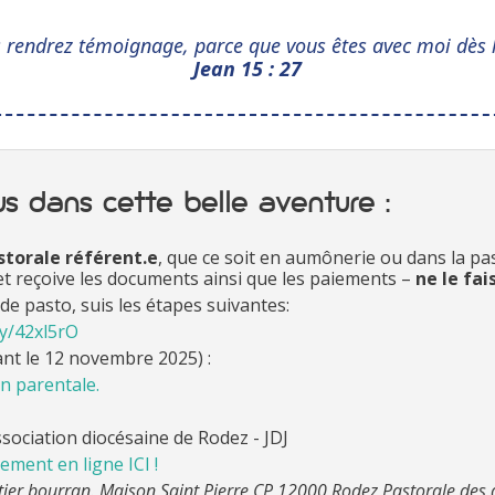
us rendrez témoignage, parce que vous êtes avec moi dè
Jean 15 : 27
us dans cette belle aventure :
storale référent.e
, que ce soit en aumônerie ou dans la past
n et reçoive les documents ainsi que les paiements –
ne le fa
de pasto, suis les étapes suivantes:
.ly/42xl5rO
ant le 12 novembre 2025) :
on parentale.
ssociation diocésaine de Rodez - JDJ
ement en ligne ICI !
tier bourran. Maison Saint Pierre CP 12000 Rodez Pastorale des 