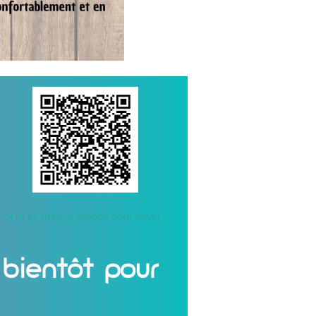
Si tu es majeur scanne pour payer !
bientôt pour