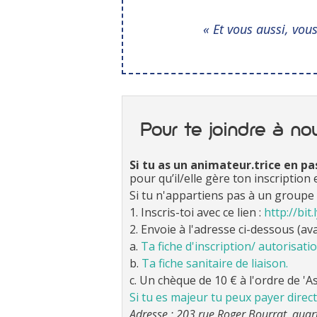
« Et vous aussi, vo
Pour te joindre à no
Si tu as un animateur.trice en pa
pour qu’il/elle gère ton inscriptio
Si tu n'appartiens pas à un groupe 
1. Inscris-toi avec ce lien :
http://bit
2. Envoie à l'adresse ci-dessous (av
a.
Ta fiche d'inscription/ autorisati
b.
Ta fiche sanitaire de liaison.
c. Un chèque de 10 € à l'ordre de 'A
Si tu es majeur tu peux payer direct
Adresse : 203 rue Roger Bourrat, quar