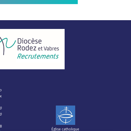
o
x
0
00
28
Église catholique